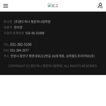
전
체
메
회사명
(주)랜드하나 평촌하나법학원
뉴
대표자
한미정
로그
회원
사업자 등록번호
516-96-01088
인
가입
031-382-5100
TEL
학원소개
학
FAX
031-384-2077
주소
안양시 동안구 평촌대로211번길 16(호계동, 삼희월드프라자501호)
시간표안내
수
원
COPYRIGHT (C) 랜드하나 평촌하나법학원. ALL RIGHTS RESERVED.
찾아오시는길
강
교
소
학원시설안내
안
수
커
개