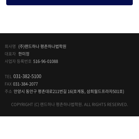
내
소
뮤
자
개
니
료
동
티
실
영
회사명
(주)랜드하나 평촌하나법학원
대표자
한미정
상
사업자 등록번호
516-96-01088
강
031-382-5100
TEL
FAX
031-384-2077
주소
안양시 동안구 평촌대로211번길 16(호계동, 삼희월드프라자501호)
의
COPYRIGHT (C) 랜드하나 평촌하나법학원. ALL RIGHTS RESERVED.