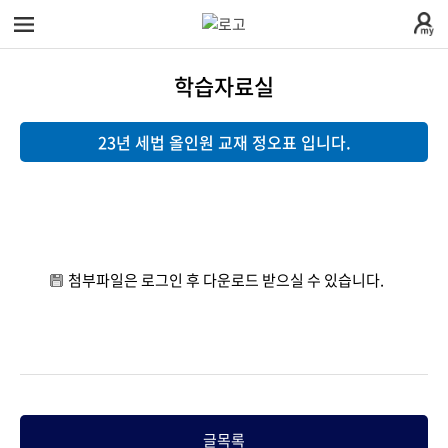
전
체
메
학습자료실
뉴
로그
회원
23년 세법 올인원 교재 정오표 입니다.
인
가입
학원소개
학
시간표안내
수
원
첨부파일은 로그인 후 다운로드 받으실 수 있습니다.
찾아오시는길
강
교
소
학원시설안내
안
수
커
개
글목록