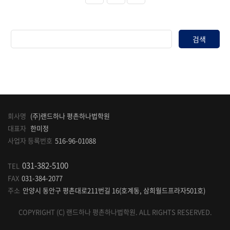
검색
회사명
(주)랜드하나 평촌하나법학원
대표자
한미정
사업자 등록번호
516-96-01088
031-382-5100
TEL
FAX
031-384-2077
주소
안양시 동안구 평촌대로211번길 16(호계동, 삼희월드프라자501호)
COPYRIGHT (C) 랜드하나 평촌하나법학원. ALL RIGHTS RESERVED.