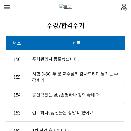
전
체
메
수강/합격수기
뉴
로그
회원
인
가입
번호
제목
156
주택관리사 등록했습니다.
학원소개
학
시험 D-30, 두 분 교수님께 감사드리며 남기는 수
155
시간표안내
수
원
강후기
154
공신력있는 ebs손평하나 강의 좋네요~
찾아오시는길
강
교
소
153
랜드하나, 당신들은 정말 미쳤어요~
학원시설안내
안
수
커
개
152
1차 합격 후기입니다