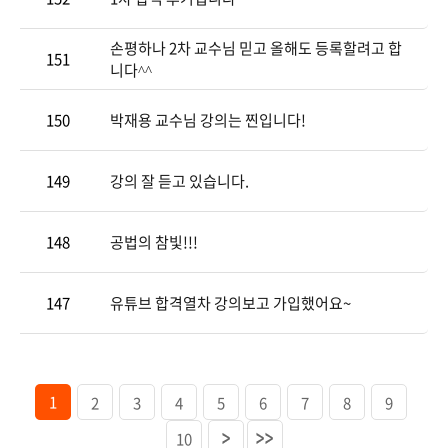
내
소
뮤
자
손평하나 2차 교수님 믿고 올해도 등록할려고 합
151
개
니
료
동
니다^^
150
박재용 교수님 강의는 찐입니다!
티
실
영
상
149
강의 잘 듣고 있습니다.
강
148
공법의 참빛!!!
의
147
유튜브 합격열차 강의보고 가입했어요~
1
2
3
4
5
6
7
8
9
10