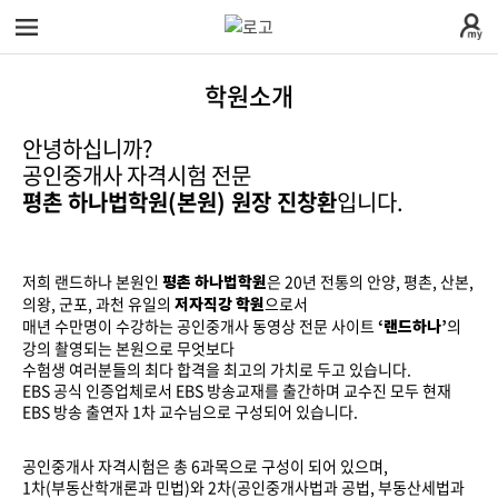
전
체
메
학원소개
뉴
로그
회원
안녕하십니까?
인
가입
공인중개사 자격시험 전문
평촌 하나법학원(본원) 원장 진창환
입니다.
학원소개
학
저희 랜드하나 본원인
은 20년 전통의 안양, 평촌, 산본,
평촌 하나법학원
시간표안내
수
원
의왕, 군포, 과천 유일의
으로서
저자직강 학원
매년 수만명이 수강하는 공인중개사 동영상 전문 사이트
의
‘랜드하나’
강의 촬영되는 본원으로 무엇보다
찾아오시는길
강
교
소
수험생 여러분들의 최다 합격을 최고의 가치로 두고 있습니다.
EBS 공식 인증업체로서 EBS 방송교재를 출간하며 교수진 모두 현재
EBS 방송 출연자 1차 교수님으로 구성되어 있습니다.
학원시설안내
안
수
커
개
공인중개사 자격시험은 총 6과목으로 구성이 되어 있으며,
1차(부동산학개론과 민법)와 2차(공인중개사법과 공법, 부동산세법과