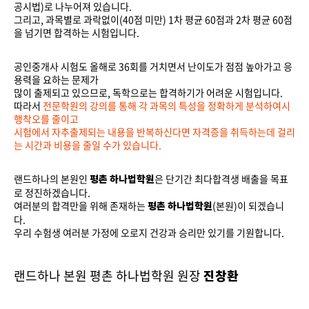
내
소
뮤
자
공시법)로 나누어져 있습니다.
그리고, 과목별로 과락없이(40점 미만) 1차 평균 60점과 2차 평균 60점
을 넘기면 합격하는 시험입니다.
개
니
료
동
공인중개사 시험도 올해로 36회를 거치면서 난이도가 점점 높아가고 응
용력을 요하는 문제가
티
실
영
많이 출제되고 있으므로, 독학으로는 합격하기가 어려운 시험입니다.
따라서
전문학원의 강의를 통해 각 과목의 특성을 정확하게 분석하여시
행착오를 줄이고
상
시험에서 자추출제되는 내용을 반복하신다면 자격증을 취득하는데 걸리
는 시간과 비용을 줄일 수가 있습니다.
강
랜드하나의 본원인
은 단기간 최다합격생 배출을 목표
평촌 하나법학원
로 정진하겠습니다.
여러분의 합격만을 위해 존재하는
(본원)이 되겠습니
의
평촌 하나법학원
다.
우리 수험생 여러분 가정에 오로지 건강과 승리만 있기를 기원합니다.
랜드하나 본원 평촌 하나법학원 원장
진창환