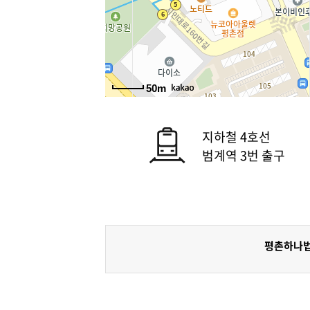
50m
지하철 4호선
범계역 3번 출구
평촌하나