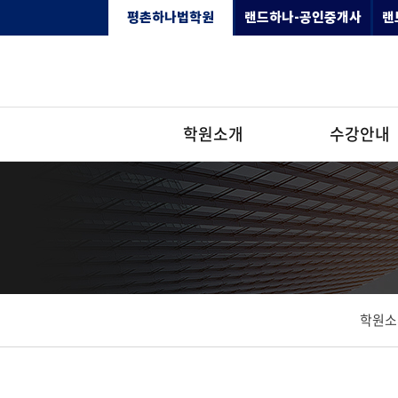
평촌하나법학원
랜드하나-공인중개사
랜
전
체
메
뉴
로그
회원
인
가입
학원소개
수강안내
학원소개
학
학원소개
공인중개사
시간표안내
주택관리사
시간표안내
수
원
찾아오시는길
손해평가사
학원시설안내
찾아오시는길
강
교
소
학원소
학원시설안내
안
수
커
개