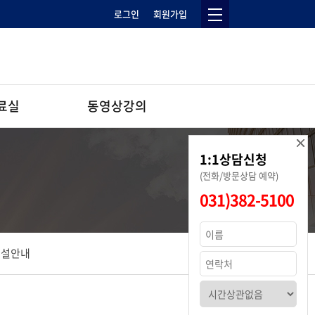
로그인
회원가입
료실
동영상강의
랜드하나-공인중개사
1:1상담신청
(전화/방문상담 예약)
실
랜드하나-주택관리사
031)382-5100
정법령
손평하나-손해평가사
해설강의
시설안내