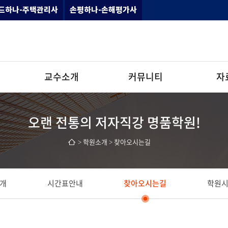
드하나-주택관리사
손평하나-손해평가사
교수소개
커뮤니티
자
공인중개사
공지사항
갤러리존
오랜 전통의 저자직강 명품학원!
손해평가사
공인중개사 커리큘럼
학습자료
> 학원소개 > 찾아오시는길
주택관리사
손해평가사 커리큘럼
정오표/개
수강/합격수기
모의고사 
개
시간표안내
찾아오시는길
학원