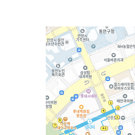
내
소
뮤
자
개
니
료
동
티
실
영
상
강
의